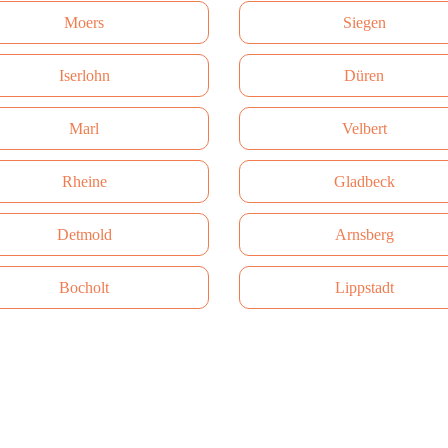
Moers
Siegen
Iserlohn
Düren
Marl
Velbert
Rheine
Gladbeck
Detmold
Arnsberg
Bocholt
Lippstadt