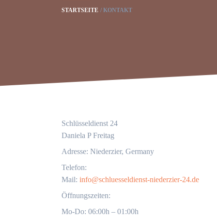
STARTSEITE
KONTAKT
Schlüsseldienst 24
Daniela P Freitag
Adresse: Niederzier, Germany
Telefon:
Mail:
info@schluesseldienst-niederzier-24.de
Öffnungszeiten:
Mo-Do: 06:00h – 01:00h